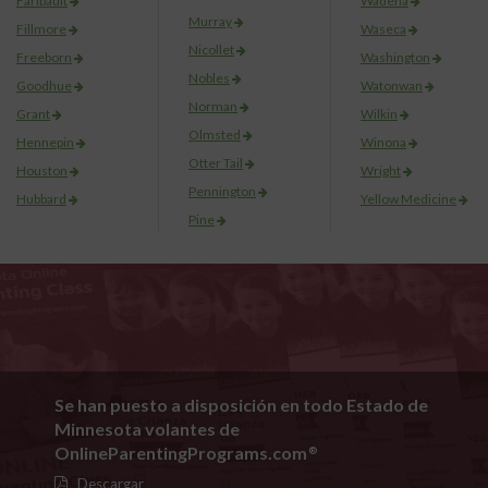
Faribault
Wadena
Murray
Fillmore
Waseca
Nicollet
Freeborn
Washington
Nobles
Goodhue
Watonwan
Norman
Grant
Wilkin
Olmsted
Hennepin
Winona
Otter Tail
Houston
Wright
Pennington
Hubbard
Yellow Medicine
Pine
Se han puesto a disposición en todo Estado de
Minnesota volantes de
OnlineParentingPrograms.com
®
Descargar