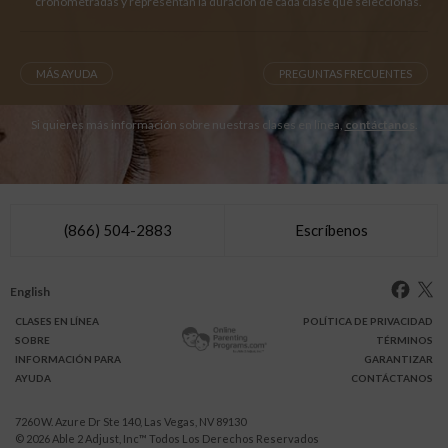
cronometradas y representan la duración de cada clase que seleccionas.
MÁS AYUDA
PREGUNTAS FRECUENTES
Si quieres más información sobre nuestras clases en línea,
contáctanos
.
(866) 504-2883
Escríbenos
English
CLASES
EN LÍNEA
POLÍTICA DE PRIVACIDAD
SOBRE
TÉRMINOS
INFO
RMACIÓN
PARA
GARANTIZAR
AYUDA
CONTÁCTANOS
7260 W. Azure Dr Ste 140, Las Vegas, NV 89130
© 2026
Able 2 Adjust, Inc
™ Todos Los Derechos Reservados