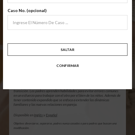
archivo
Disponible en
Inglés
y
Español
Caso No. (opcional)
Objetivo: divorciarse, separarse, padres nunca casados o para padres que buscan una
modificación.
Resumen Detallado De La Clase
Clase De Crianza
SALTAR
Compartida/Divorcio Plus
(+)
Clase De Crianza Compartida
CONFIRMAR
Nivel 1 Más Dos Horas GRATUITAS
$59.95
AÑADIR
Clase de crianza compartida fundamental enfocándose en familias en
transición. Los padres aprenden habilidades para evitar errores comunes
en un esfuerzo para trabajar con el otro por el bien de los niños. Además de
tener contenido expandido que se enfoca a extender las dinámicas
familiares y las nuevas relaciones en pareja.
Disponible en
Inglés
y
Español
Objetivo: divorciarse, separarse, padres nunca casados o para padres que buscan una
modificación.