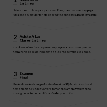
En Línea
Selecciona tu clase para padres en línea, crea una cuenta y paga
utilizando cualquier tarjeta de crédito/débito para
acceso inmediato
.
2
Asiste A Las
Clases En Línea
Las clases interactivas
te permiten progresar a tu ritmo, puedes
terminar la clase de inmediato o a lo largo de varias sesiones.
3
Examen
Final
Revisa la serie de
preguntas de selección múltiple
relacionadas al
tema elegido. Puedes volver a tomar el examen gratuito si no
consigues obtener la calificación de aprobación.