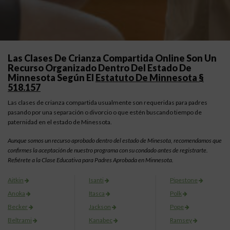
Las Clases De Crianza Compartida Online Son Un
Recurso Organizado Dentro Del Estado De
Minnesota Según El
Estatuto De Minnesota §
518.157
Las clases de crianza compartida usualmente son requeridas para padres
pasando por una separación o divorcio o que estén buscando tiempo de
paternidad en el estado de Minessota.
Aunque somos un recurso aprobado dentro del estado de Minesota, recomendamos que
confirmes la aceptación de nuestro programa con su condado antes de registrarte.
Refiérete a la Clase Educativa para Padres Aprobada en Minnesota.
Aitkin
Isanti
Pipestone
Anoka
Itasca
Polk
Becker
Jackson
Pope
Beltrami
Kanabec
Ramsey