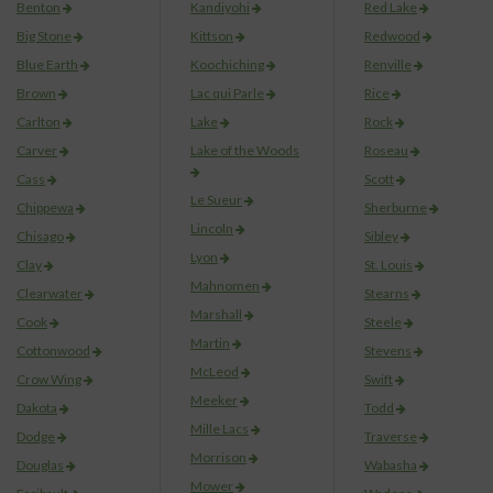
Benton
Kandiyohi
Red Lake
Big Stone
Kittson
Redwood
Blue Earth
Koochiching
Renville
Brown
Lac qui Parle
Rice
Carlton
Lake
Rock
Carver
Lake of the Woods
Roseau
Cass
Scott
Le Sueur
Chippewa
Sherburne
Lincoln
Chisago
Sibley
Lyon
Clay
St. Louis
Mahnomen
Clearwater
Stearns
Marshall
Cook
Steele
Martin
Cottonwood
Stevens
McLeod
Crow Wing
Swift
Meeker
Dakota
Todd
Mille Lacs
Dodge
Traverse
Morrison
Douglas
Wabasha
Mower